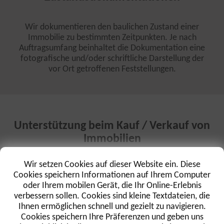
Wir dokumentieren den baulichen Zustand einer
Immobilie zu bestimmten Zeitpunkten. Je nach
Auftragsumfang beinhaltet die Dokumentation eine
fotografische und/oder schriftliche Darstellung der
vor Ort getroffenen Feststellungen.
Unterstützung beim Kauf / Verkauf von
Immobilien
Wir begehen zum Verkauf stehende Immobilien und
Wir setzen Cookies auf dieser Website ein. Diese
nehmen zum technischen Zustand des Gebäudes Stellung.
Cookies speichern Informationen auf Ihrem Computer
Wir weisen auf eventuellen Sanierungsbedarf hin und
oder Ihrem mobilen Gerät, die Ihr Online-Erlebnis
berücksichtigen Dauerhaftigkeit und Kosten der
verbessern sollen. Cookies sind kleine Textdateien, die
Sanierungsmaßnahmen. Aussagen über den Kaufpreis sind
Ihnen ermöglichen schnell und gezielt zu navigieren.
hierbei jedoch nur eingeschränkt möglich. Bei Bedarf
Cookies speichern Ihre Präferenzen und geben uns
ziehen wir einen Wertermittler für bebaute Grundstücke