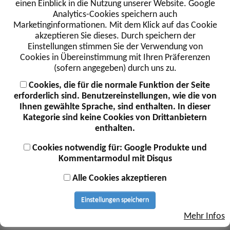
einen Einblick in die Nutzung unserer Website. Google
hinzu.
Analytics-Cookies speichern auch
Marketinginformationen. Mit dem Klick auf das Cookie
akzeptieren Sie dieses. Durch speichern der
Erstellen von Wartungs- und
Einstellungen stimmen Sie der Verwendung von
Instandhaltungskonzepten
Cookies in Übereinstimmung mit Ihren Präferenzen
(sofern angegeben) durch uns zu.
Wir prüfen die jeweilige Immobilie, listen
wartungsrelevante Bauteile und Komponenten auf und
Cookies, die für die normale Funktion der Seite
geben an, in welchen Zeitabschnitten Wartungs- und/oder
erforderlich sind. Benutzereinstellungen, wie die von
Instandhaltungsarbeiten erforderlich bzw. sinnvoll sind und
Ihnen gewählte Sprache, sind enthalten. In dieser
von wem diese durchgeführt werden sollten.
Kategorie sind keine Cookies von Drittanbietern
enthalten.
Cookies notwendig für: Google Produkte und
Kommentarmodul mit Disqus
Alle Cookies akzeptieren
Einstellungen speichern
Mehr Infos